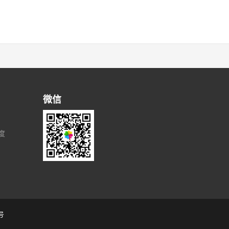
微信
度
号