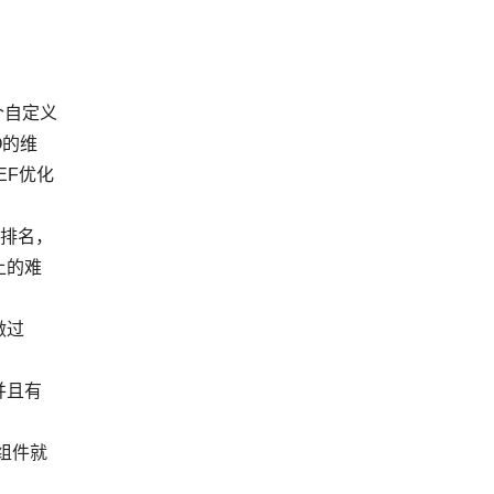
个自定义
O的维
EF优化
与排名，
上的难
做过
并且有
图组件就