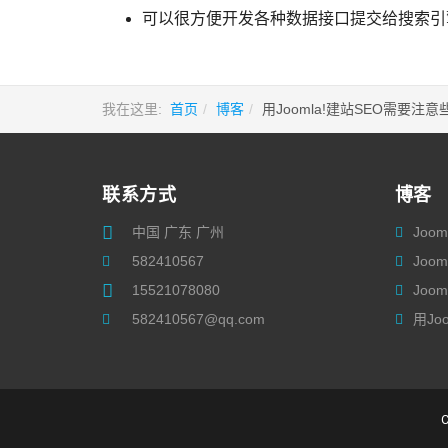
可以很方便开发各种数据接口提交给搜索引
我在这里:
首页
博客
用Joomla!建站SEO需要注
联系方式
博客
中国 广东 广州
Joo
582410567
Joo
15521078080
Joo
582410567@qq.com
用Jo
C